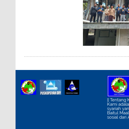
|| Tentang
Kami adal
syariah ya
Baitul Maa
sosial dari