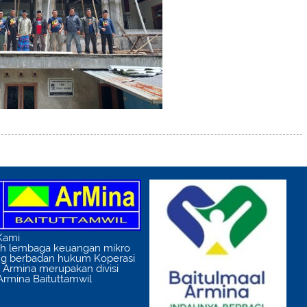
 Kami
ah lembaga keuangan mikro
ng berbadan hukum Koperasi
l Armina merupakan divisi
 Armina Baituttamwil