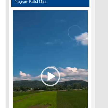
Program Baitul Maal
Video
Player