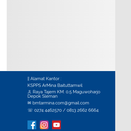
|| Alamat Kantor :
KSPPS ArMina Baituttamwil
Jl. Raya Tajem KM. 0,5 Maguwoharjo
Depok Sleman
✉ bmtarmina.com@gmail.com
☏ 0274 4462570 / 0813 2662 6664