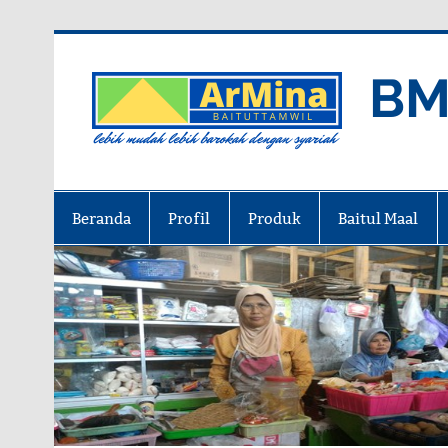
Skip
to
content
BM
lebih mudah lebih barokah dengan
Beranda
Profil
Produk
Baitul Maal